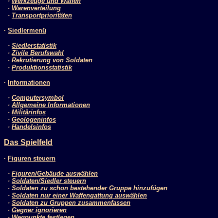
·
Werkzeuge und Waffen
·
Warenverteilung
·
Transportprioritäten
·
Siedlermenü
·
Siedlerstatistik
·
Zivile Berufswahl
·
Rekrutierung von Soldaten
·
Produktionsstatistik
·
Informationen
·
Computersymbol
·
Allgemeine Informationen
·
Militärinfos
·
Geologeninfos
·
Handelsinfos
Das Spielfeld
·
Figuren steuern
·
Figuren/Gebäude auswählen
·
Soldaten/Siedler steuern
·
Soldaten zu schon bestehender Gruppe hinzufügen
·
Soldaten nur einer Waffengattung auswählen
·
Soldaten zu Gruppen zusammenfassen
·
Gegner ignorieren
·
Wegpunkte festlegen